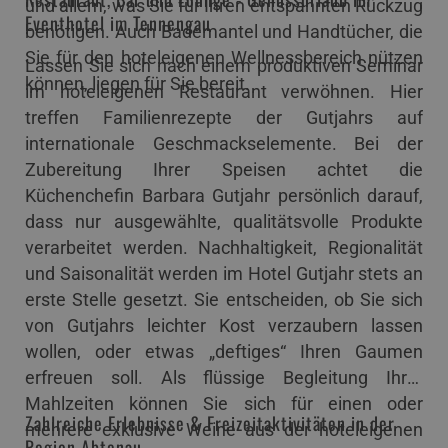
und allem, was Sie für Ihren entspannten Rückzug
Eventhotel im Tennengau
benötigen. Auch Bademantel und Handtücher, die
Sie für den hoteleigenen Wellnessbereich nützen
Lassen Sie sich nach einem produktiven Seminar
können, liegen für Sie bereit.
im hoteleigenen Restaurant verwöhnen. Hier
treffen Familienrezepte der Gutjahrs auf
internationale Geschmackselemente. Bei der
Zubereitung Ihrer Speisen achtet die
Küchenchefin Barbara Gutjahr persönlich darauf,
dass nur ausgewählte, qualitätsvolle Produkte
verarbeitet werden. Nachhaltigkeit, Regionalität
und Saisonalität werden im Hotel Gutjahr stets an
erste Stelle gesetzt. Sie entscheiden, ob Sie sich
von Gutjahrs leichter Kost verzaubern lassen
wollen, oder etwas „deftiges“ Ihren Gaumen
erfreuen soll. Als flüssige Begleitung Ihrer
Mahlzeiten können Sie sich für einen oder
Zahlreiche Erlebnisse & Freizeitaktivitäten in der
mehrere exklusive Weine aus der hoteleigenen
Region Abtenau