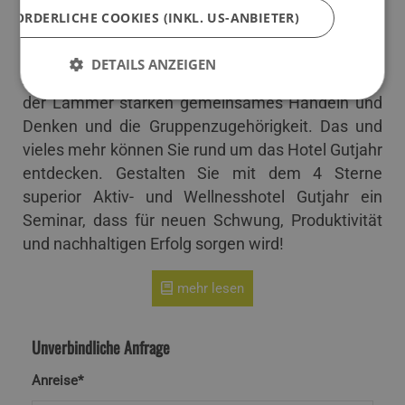
Aktionen, wie etwa Wintersport, Radfahren,
RFORDERLICHE COOKIES (INKL. US-ANBIETER)
Mountainbiken oder Klettern auf jedem
Schwierigkeitslevel sorgen für den körperlichen
DETAILS ANZEIGEN
Ausgleich. Canyoning und Rafting im Wildwasser
der Lammer stärken gemeinsames Handeln und
Denken und die Gruppenzugehörigkeit. Das und
vieles mehr können Sie rund um das Hotel Gutjahr
entdecken. Gestalten Sie mit dem 4 Sterne
superior Aktiv- und Wellnesshotel Gutjahr ein
Seminar, dass für neuen Schwung, Produktivität
und nachhaltigen Erfolg sorgen wird!
mehr lesen
Unverbindliche Anfrage
Anreise*