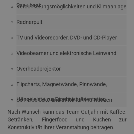
Schulbank
Verdunkelungsmöglichkeiten und Klimaanlage
Rednerpult
TV und Videorecorder, DVD- und CD-Player
Videobeamer und elektronische Leinwand
Overheadprojektor
Flipcharts, Magnetwände, Pinnwände,
Hängeleiste zur Ergebnispräsentation
Schreibblöcke und Stifte für Ihre Notizen
Nach Wunsch kann das Team Gutjahr mit Kaffee,
Getränken, Fingerfood und Kuchen zur
Konstruktivität Ihrer Veranstaltung beitragen.