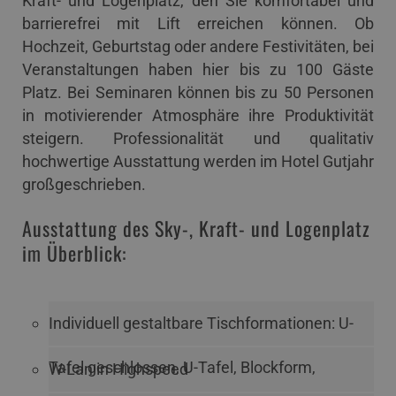
Kraft- und Logenplatz, den Sie komfortabel und
barrierefrei mit Lift erreichen können. Ob
Hochzeit, Geburtstag oder andere Festivitäten, bei
Veranstaltungen haben hier bis zu 100 Gäste
Platz. Bei Seminaren können bis zu 50 Personen
in motivierender Atmosphäre ihre Produktivität
steigern. Professionalität und qualitativ
hochwertige Ausstattung werden im Hotel Gutjahr
großgeschrieben.
Ausstattung des Sky-, Kraft- und Logenplatz
im Überblick:
Individuell gestaltbare Tischformationen: U-
Tafel geschlossen, U-Tafel, Blockform,
W-Lan in Highspeed