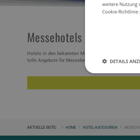
weitere Nutzung 
Cookie-Richtlinie
Messehotels
Hotels in den bekannten Messestädten in Deutschland
tolle Angebote für Messebesucher und Messeveranstal
DETAILS ANZ
AKTUELLE SEITE:
HOME
HOTEL-KATEGORIEN
MESSEH