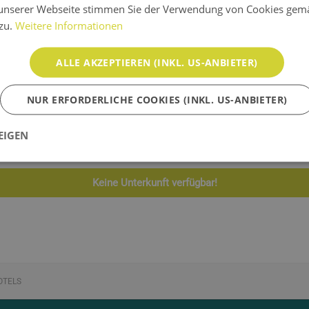
unserer Webseite stimmen Sie der Verwendung von Cookies gem
 zu.
Weitere Informationen
ALLE AKZEPTIEREN (INKL. US-ANBIETER)
NUR ERFORDERLICHE COOKIES (INKL. US-ANBIETER)
, Österreich, Italien und der Schweiz. Hotels in unmittelbarer 
ter bieten.
EIGEN
Keine Unterkunft verfügbar!
OTELS