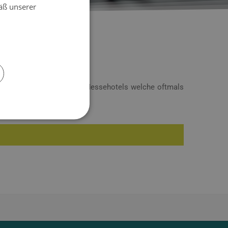
äß unserer
Nähe zu den Messezentren. Messehotels welche oftmals