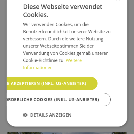
Diese Webseite verwendet
Cookies.
Wir verwenden Cookies, um die
Dips & Drops
Benutzerfreundlichkeit unserer Website zu
verbessern. Durch die weitere Nutzung
5542 Flachau Salzburg • Österreich
unserer Webseite stimmen Sie der
Kategorie
€€
Angebote
4 Sterne Hotel superior
Verwendung von Cookies gemäß unserer
Cookie-Richtlinie zu.
Weitere
Der Event-Hub Dips&Drops in der Flachau verbindet
Informationen
moderne Seminartechnik mit Outdoor-Abenteuern.
Perfekt für kreative Team-Events, Ski-Action und
ALLE AKZEPTIEREN (INKL. US-ANBIETER)
unvergessliche Erlebnisse. Ihre professionelle
Eventlocation für Veranstaltungen bis zu 200 Personen!
RFORDERLICHE COOKIES (INKL. US-ANBIETER)
Webseite
Mehr Info
DETAILS ANZEIGEN